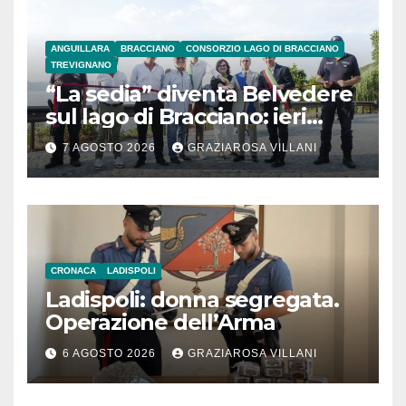
ANGUILLARA
BRACCIANO
CONSORZIO LAGO DI BRACCIANO
TREVIGNANO
“La sedia” diventa Belvedere
sul lago di Bracciano: ieri
l’inaugurazione
7 AGOSTO 2026
GRAZIAROSA VILLANI
CRONACA
LADISPOLI
Ladispoli: donna segregata.
Operazione dell’Arma
6 AGOSTO 2026
GRAZIAROSA VILLANI