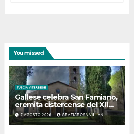
partecipazione e scelte politiche
coraggiose”
You missed
TUSCIA VITERBESE
Gallese celebra San Famiano,
eremita cistercense del XII
secolo
7 AGOSTO 2026
GRAZIAROSA VILLANI