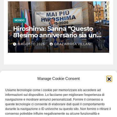
MONDO
Hiroshima: Sanna “Questo
81esimo anniversario sia un
monito per tutti”
6 AGOSTO 2026
GRAZIAROSA VILLANI
Manage Cookie Consent
Usiamo tecnologie come i cookie per memorizzare e/o accedere ad
informazioni sul dispositivo. Lo facciamo per migliorare l'esperienza di
navigazione e mostrare annunci personalizzati. Fornire il consenso a
queste tecnologie ci consente di elaborare dati quali il comportamento
durante la navigazione o ID univoche su questo sito. Non fornire o ritirare il
consenso potrebbe influire negativamente su alcune funzionalità e