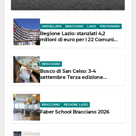
l’inaugurazione
ANGUILLARA
BRACCIANO
LAGO
TREVIGNANO
Regione Lazio: stanziati 4,2
milioni di euro per i 22 Comuni
dell’Etruria Meridionale
BRACCIANO
Bosco di San Celso: 3-4
settembre Terza edizione
Festival “Storie in cielo e in terra”
BRACCIANO
REGIONE LAZIO
Faber School Bracciano 2026