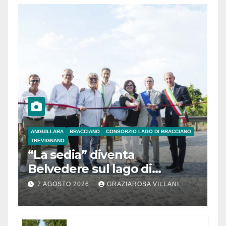
ANGUILLARA
BRACCIANO
CONSORZIO LAGO DI BRACCIANO
TREVIGNANO
“La sedia” diventa
Belvedere sul lago di
Bracciano: ieri
7 AGOSTO 2026
GRAZIAROSA VILLANI
l’inaugurazione