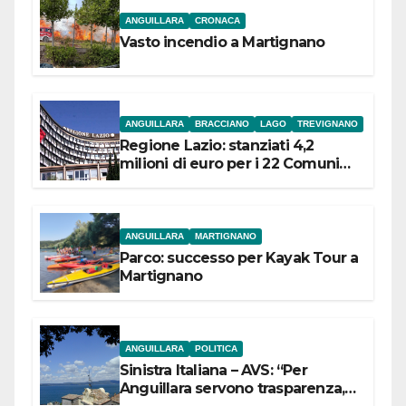
ANGUILLARA
CRONACA
Vasto incendio a Martignano
ANGUILLARA
BRACCIANO
LAGO
TREVIGNANO
Regione Lazio: stanziati 4,2
milioni di euro per i 22 Comuni
dell’Etruria Meridionale
ANGUILLARA
MARTIGNANO
Parco: successo per Kayak Tour a
Martignano
ANGUILLARA
POLITICA
Sinistra Italiana – AVS: “Per
Anguillara servono trasparenza,