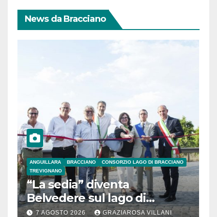
News da Bracciano
ANGUILLARA
BRACCIANO
CONSORZIO LAGO DI BRACCIANO
TREVIGNANO
“La sedia” diventa
Belvedere sul lago di
Bracciano: ieri
7 AGOSTO 2026
GRAZIAROSA VILLANI