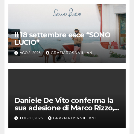
Il 18 settembre esce “SONO
LUCIO”
AGO 3, 2026
GRAZIAROSA VILLANI
Daniele De Vito conferma la
sua adesione di Marco Rizzo,
nel rispetto delle decisioni
LUG 30, 2026
GRAZIAROSA VILLANI
del 1° Congress