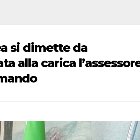
ea si dimette da
a alla carica l’assessor
rmando
;