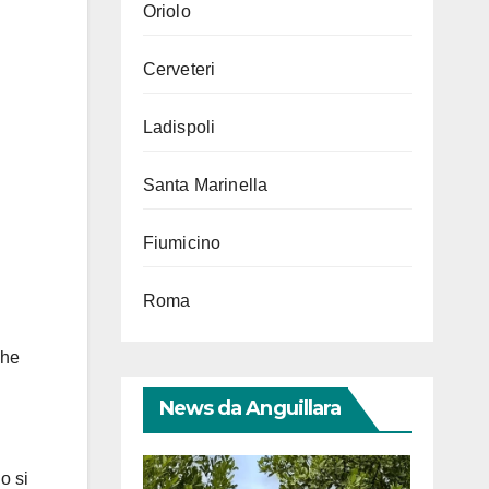
Oriolo
Cerveteri
Ladispoli
Santa Marinella
Fiumicino
Roma
ghe
News da Anguillara
o si