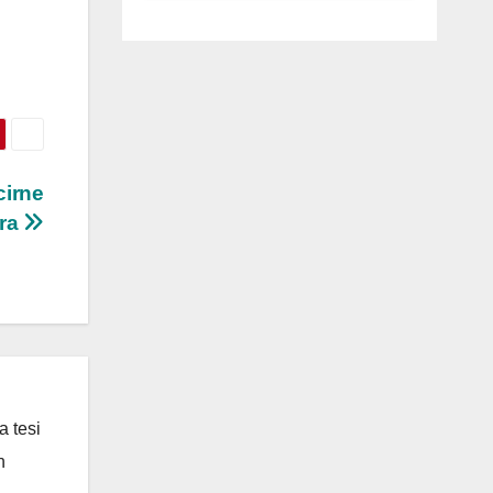
luglio ad
Anguillara
cirne
ara
a tesi
n