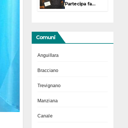
Partecipa fa
centro con due
campionesse di
Tiro a Segno in
vista delle urne
Comuni
Anguillara
Bracciano
Trevignano
Manziana
Canale