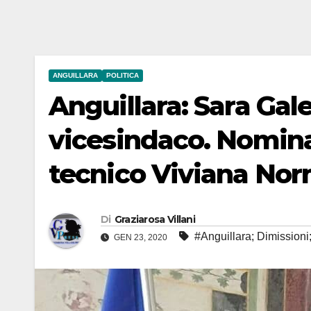
ANGUILLARA
POLITICA
Anguillara: Sara Gal
vicesindaco. Nominat
tecnico Viviana No
Di
Graziarosa Villani
#Anguillara; Dimissioni
GEN 23, 2020