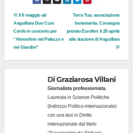
Navigazione
Il 6 maggio ad
Terra Tua: associazione
Anguillara Duo Cum
benemerita. Consegna
articoli
Corde in concerto per
premio Euroferr il 29 aprile
“Atmosfere nel Palazzo e
alla stazione di Anguillara
nei Giardini”
Di
Graziarosa Villani
Giornalista professionista
,
Laureata in Scienze Politiche
(Indirizzo Politico-Internazionale)
con una tesi in Diritto
internazionale dal titolo
"Successione tra Stati nei