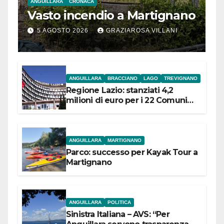
ANGUILLARA
CRONACA
Vasto incendio a Martignano
5 AGOSTO 2026
GRAZIAROSA VILLANI
ANGUILLARA
BRACCIANO
LAGO
TREVIGNANO
Regione Lazio: stanziati 4,2
milioni di euro per i 22 Comuni
dell’Etruria Meridionale
ANGUILLARA
MARTIGNANO
Parco: successo per Kayak Tour a
Martignano
ANGUILLARA
POLITICA
Sinistra Italiana – AVS: “Per