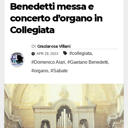
Benedetti messa e
concerto d’organo in
Collegiata
Di
Graziarosa Villani
#collegiata
,
APR 29, 2023
#Domenico Alari
,
#Gaetano Benedetti
,
#organo
,
#Sabate