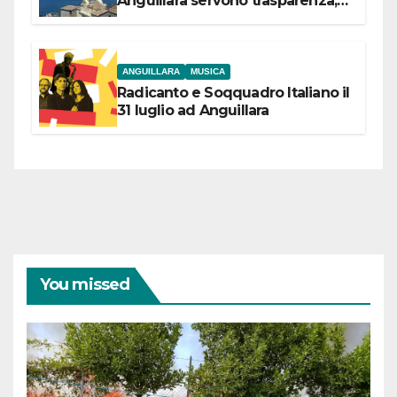
Anguillara servono trasparenza,
partecipazione e scelte politiche
coraggiose”
ANGUILLARA
MUSICA
Radicanto e Soqquadro Italiano il
31 luglio ad Anguillara
You missed