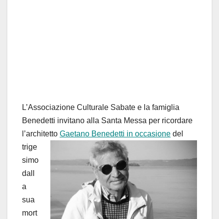
L’Associazione Culturale Sabate e la famiglia
Benedetti invitano alla Santa Messa per ricordare
l’architetto
Gaetano
Benedetti in occasione
del
trige
simo
dall
a
sua
mort