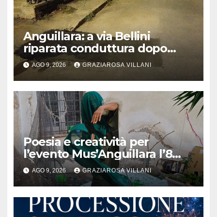
Anguillara: a via Bellini
riparata conduttura dopo
segnalazione IdD
AGO 9, 2026
GRAZIAROSA VILLANI
Poesia e creatività per
l’evento Mus’Anguillara l’8
agosto 2026 al Museo
AGO 9, 2026
GRAZIAROSA VILLANI
Contadino