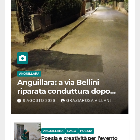
ANGUILLARA
Anguillara: a via Bellini
riparata conduttura dopo
segnalazione IdD
9 AGOSTO 2026
GRAZIAROSA VILLANI
ANGUILLARA
LAGO
POESIA
Poesia e creatività per l’evento