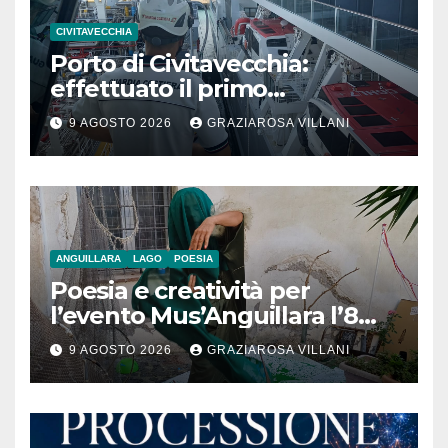
CIVITAVECCHIA
Porto di Civitavecchia:
effettuato il primo
rifornimento di GNL ad una
9 AGOSTO 2026
GRAZIAROSA VILLANI
nave da crociera
ANGUILLARA
LAGO
POESIA
Poesia e creatività per
l’evento Mus’Anguillara l’8
agosto 2026 al Museo
9 AGOSTO 2026
GRAZIAROSA VILLANI
Contadino