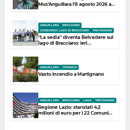
Mus’Anguillara l’8 agosto 2026 al
Museo Contadino
ANGUILLARA
BRACCIANO
CONSORZIO LAGO DI BRACCIANO
TREVIGNANO
“La sedia” diventa Belvedere sul
lago di Bracciano: ieri
l’inaugurazione
ANGUILLARA
CRONACA
Vasto incendio a Martignano
ANGUILLARA
BRACCIANO
LAGO
TREVIGNANO
Regione Lazio: stanziati 4,2
milioni di euro per i 22 Comuni
dell’Etruria Meridionale