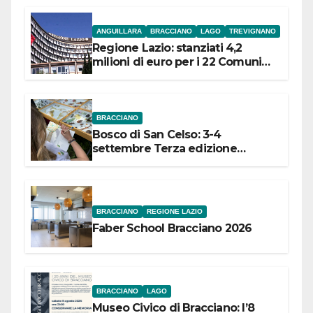
ANGUILLARA
BRACCIANO
LAGO
TREVIGNANO
Regione Lazio: stanziati 4,2
milioni di euro per i 22 Comuni
dell’Etruria Meridionale
BRACCIANO
Bosco di San Celso: 3-4
settembre Terza edizione
Festival “Storie in cielo e in terra”
BRACCIANO
REGIONE LAZIO
Faber School Bracciano 2026
BRACCIANO
LAGO
Museo Civico di Bracciano: l’8