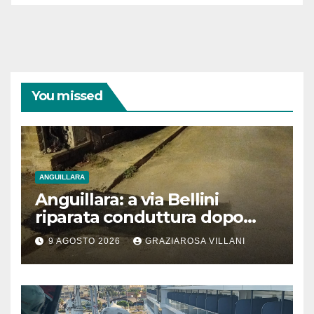
You missed
ANGUILLARA
Anguillara: a via Bellini
riparata conduttura dopo
segnalazione IdD
9 AGOSTO 2026
GRAZIAROSA VILLANI