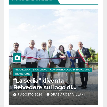
ANGUILLARA
BRACCIANO
CONSORZIO LAGO DI BRACCIANO
TREVIGNANO
“La sedia” diventa
Belvedere sul lago di
Bracciano: ieri
7 AGOSTO 2026
GRAZIAROSA VILLANI
l’inaugurazione