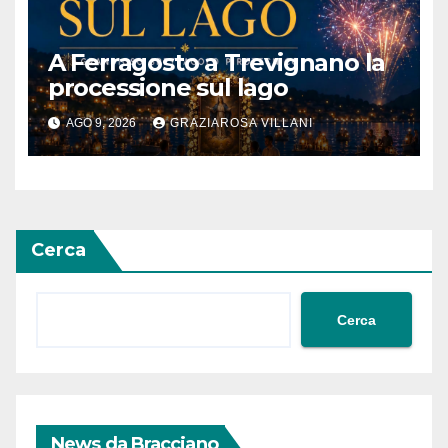
A Ferragosto a Trevignano la
processione sul lago
AGO 9, 2026
GRAZIAROSA VILLANI
Cerca
Cerca
News da Bracciano