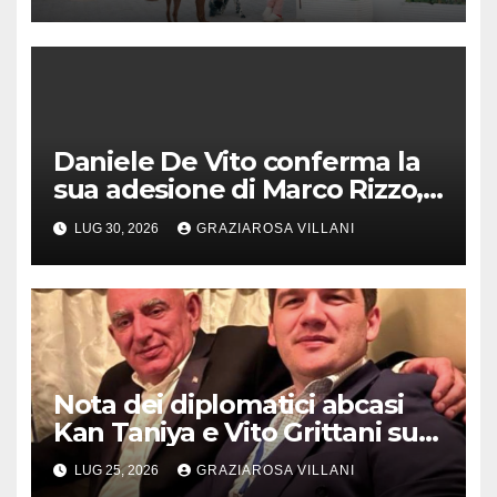
Daniele De Vito conferma la
sua adesione di Marco Rizzo,
nel rispetto delle decisioni
LUG 30, 2026
GRAZIAROSA VILLANI
del 1° Congress
Nota dei diplomatici abcasi
Kan Taniya e Vito Grittani su
cosiddetto “ritiro
LUG 25, 2026
GRAZIAROSA VILLANI
riconoscimento” di Abcasia e