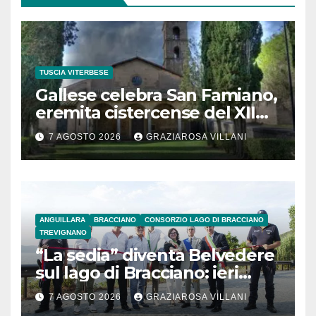
TUSCIA VITERBESE
Gallese celebra San Famiano,
eremita cistercense del XII
secolo
7 AGOSTO 2026
GRAZIAROSA VILLANI
ANGUILLARA
BRACCIANO
CONSORZIO LAGO DI BRACCIANO
TREVIGNANO
“La sedia” diventa Belvedere
sul lago di Bracciano: ieri
l’inaugurazione
7 AGOSTO 2026
GRAZIAROSA VILLANI