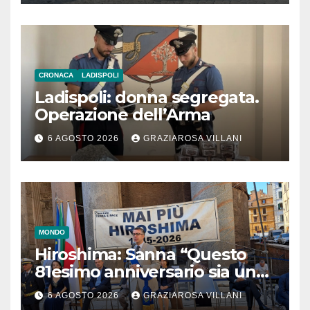
CRONACA
LADISPOLI
Ladispoli: donna segregata.
Operazione dell’Arma
6 AGOSTO 2026
GRAZIAROSA VILLANI
MONDO
Hiroshima: Sanna “Questo
81esimo anniversario sia un
monito per tutti”
6 AGOSTO 2026
GRAZIAROSA VILLANI