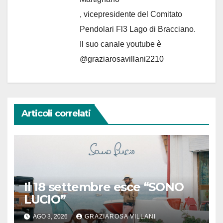
, vicepresidente del Comitato
Pendolari Fl3 Lago di Bracciano.
Il suo canale youtube è
@graziarosavillani2210
Articoli correlati
Il 18 settembre esce “SONO
LUCIO”
AGO 3, 2026
GRAZIAROSA VILLANI