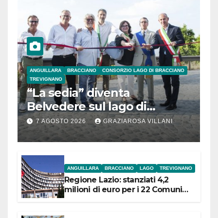
ANGUILLARA
BRACCIANO
CONSORZIO LAGO DI BRACCIANO
TREVIGNANO
“La sedia” diventa
Belvedere sul lago di
Bracciano: ieri
7 AGOSTO 2026
GRAZIAROSA VILLANI
l’inaugurazione
ANGUILLARA
BRACCIANO
LAGO
TREVIGNANO
Regione Lazio: stanziati 4,2
milioni di euro per i 22 Comuni
dell’Etruria Meridionale