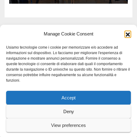
Manage Cookie Consent
Usiamo tecnologie come i cookie per memorizzare e/o accedere ad
informazioni sul dispositivo. Lo facciamo per migliorare l'esperienza di
navigazione e mostrare annunci personalizzati. Fornire il consenso a
queste tecnologie ci consente di elaborare dati quali il comportamento
durante la navigazione o ID univoche su questo sito. Non fornire o ritirare il
consenso potrebbe influire negativamente su alcune funzionalità e
funzioni.
Accept
Proudly powered by WordPress
|
Tema: Newspaperex di
Themeansar
.
Deny
Home
Gerenza
home
Lavoro
Scienza
studio specialistico bracciano
View preferences
Villani Comunicazione