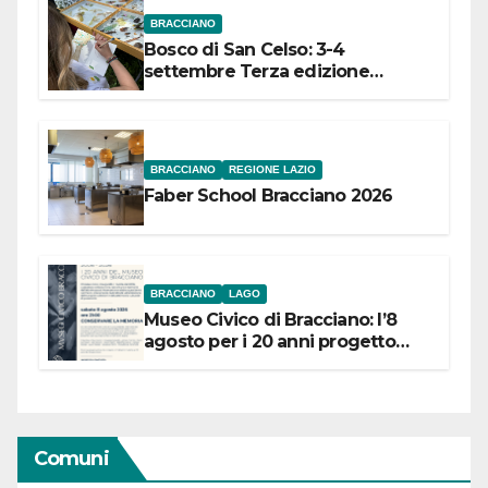
BRACCIANO
Bosco di San Celso: 3-4
settembre Terza edizione
Festival “Storie in cielo e in terra”
BRACCIANO
REGIONE LAZIO
Faber School Bracciano 2026
BRACCIANO
LAGO
Museo Civico di Bracciano: l’8
agosto per i 20 anni progetto
“Conservare la memoria”
Comuni