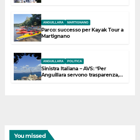
dell’Etruria Meridionale
ANGUILLARA
MARTIGNANO
Parco: successo per Kayak Tour a
Martignano
ANGUILLARA
POLITICA
Sinistra Italiana – AVS: “Per
Anguillara servono trasparenza,
partecipazione e scelte politiche
coraggiose”
You missed