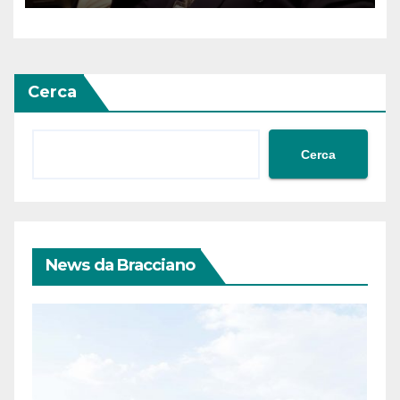
Ossezia del Sud da parte della
Siria
Cerca
Cerca
News da Bracciano