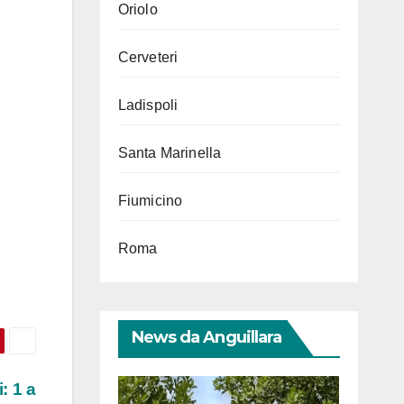
Oriolo
Cerveteri
Ladispoli
Santa Marinella
Fiumicino
Roma
News da Anguillara
: 1 a