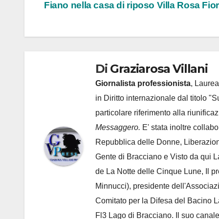
Fiano nella casa di riposo Villa Rosa Fior
articoli
Di
Graziarosa Villani
Giornalista professionista
, Laurea
in Diritto internazionale dal titolo "
particolare riferimento alla riunific
Messaggero.
E' stata inoltre collab
Repubblica delle Donne, Liberazion
Gente di Bracciano
e Visto da qui L
de
La Notte delle Cinque Lune, Il p
Minnucci), presidente dell'
Associaz
Comitato per la Difesa del Bacino 
Fl3 Lago di Bracciano. Il suo cana