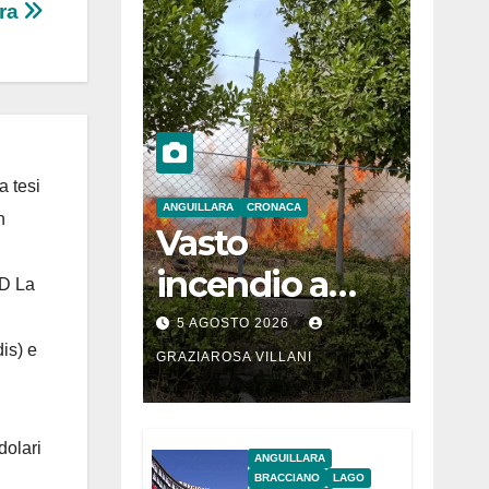
ara
a tesi
ANGUILLARA
CRONACA
n
Vasto
incendio a
 D La
Martignano
5 AGOSTO 2026
is) e
GRAZIAROSA VILLANI
dolari
ANGUILLARA
BRACCIANO
LAGO