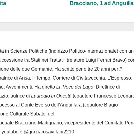
ita
Bracciano, 1 ad Anguill
ta in Scienze Politiche (Indirizzo Politico-Internazionale) con un
Successione tra Stati nei Trattati" (relatore Luigi Ferrari Bravo) co
azione delle due Germanie. Ha scritto per oltre 20 anni per
Il
oratrice di Ansa, Il Tempo, Corriere di Civitavecchia, L'Espresso,
e, Avvenimenti. Ha diretto
La Voce del Lago
. Direttrice di
azio, autrice di
Laureato in Onestà
(coautore Francesco Leonard
rocesso al Conte Everso dell'Anguillara
(coautore Biagio
ione Culturale Sabate
, del
Lacuale Bracciano-Martignano
, vicepresidente del Comitato Pen
le youtube è @graziarosavillani2210