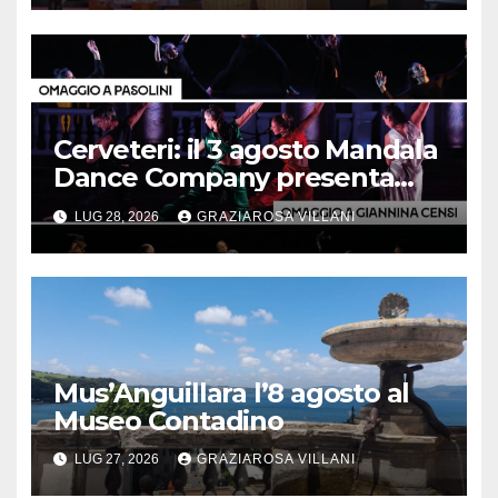
Cerveteri: il 3 agosto Mandala
Dance Company presenta
“Trittico d’autore”
LUG 28, 2026
GRAZIAROSA VILLANI
Mus’Anguillara l’8 agosto al
Museo Contadino
LUG 27, 2026
GRAZIAROSA VILLANI