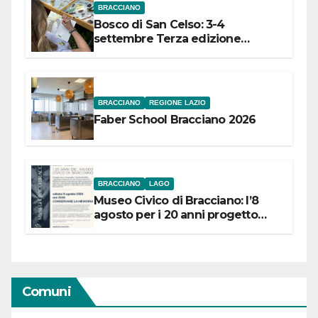
BRACCIANO
Bosco di San Celso: 3-4
settembre Terza edizione
Festival “Storie in cielo e in terra”
BRACCIANO
REGIONE LAZIO
Faber School Bracciano 2026
BRACCIANO
LAGO
Museo Civico di Bracciano: l’8
agosto per i 20 anni progetto
“Conservare la memoria”
Comuni