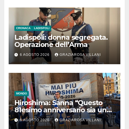
CRONACA
LADISPOLI
Ladispoli: donna segregata.
Operazione dell’Arma
6 AGOSTO 2026
GRAZIAROSA VILLANI
MONDO
Hiroshima: Sanna “Questo
81esimo anniversario sia un
monito per tutti”
6 AGOSTO 2026
GRAZIAROSA VILLANI