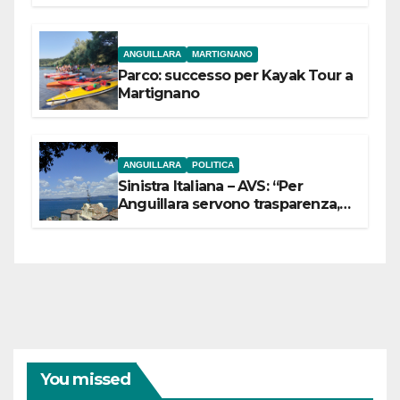
dell’Etruria Meridionale
ANGUILLARA
MARTIGNANO
Parco: successo per Kayak Tour a
Martignano
ANGUILLARA
POLITICA
Sinistra Italiana – AVS: “Per
Anguillara servono trasparenza,
partecipazione e scelte politiche
coraggiose”
You missed