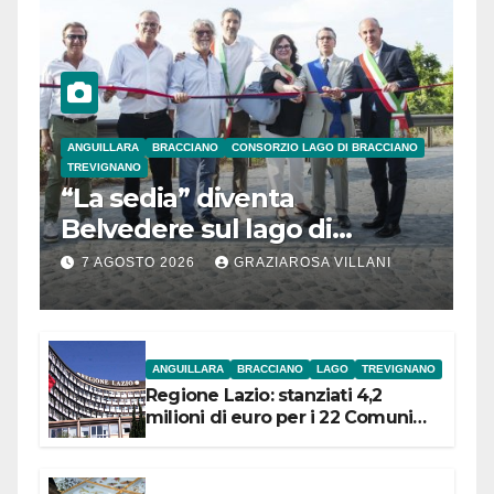
ANGUILLARA
BRACCIANO
CONSORZIO LAGO DI BRACCIANO
TREVIGNANO
“La sedia” diventa
Belvedere sul lago di
Bracciano: ieri
7 AGOSTO 2026
GRAZIAROSA VILLANI
l’inaugurazione
ANGUILLARA
BRACCIANO
LAGO
TREVIGNANO
Regione Lazio: stanziati 4,2
milioni di euro per i 22 Comuni
dell’Etruria Meridionale