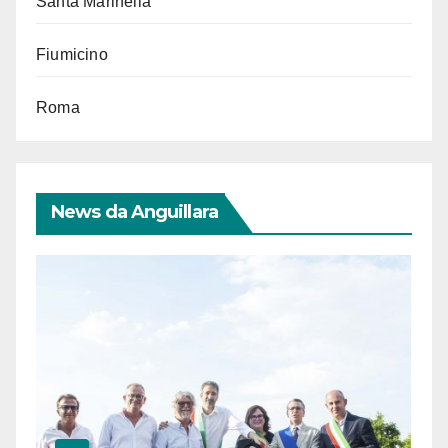
Santa Marinella
Fiumicino
Roma
News da Anguillara