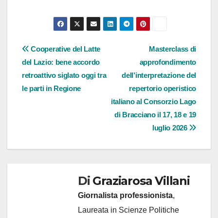
Navigazione
Cooperative del Latte
Masterclass di
del Lazio: bene accordo
approfondimento
articoli
retroattivo siglato oggi tra
dell’interpretazione del
le parti in Regione
repertorio operistico
italiano al Consorzio Lago
di Bracciano il 17, 18 e 19
luglio 2026
Di
Graziarosa Villani
Giornalista professionista
,
Laureata in Scienze Politiche