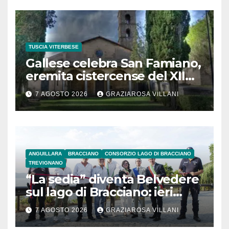
TUSCIA VITERBESE
Gallese celebra San Famiano,
eremita cistercense del XII
secolo
7 AGOSTO 2026
GRAZIAROSA VILLANI
ANGUILLARA
BRACCIANO
CONSORZIO LAGO DI BRACCIANO
TREVIGNANO
“La sedia” diventa Belvedere
sul lago di Bracciano: ieri
l’inaugurazione
7 AGOSTO 2026
GRAZIAROSA VILLANI