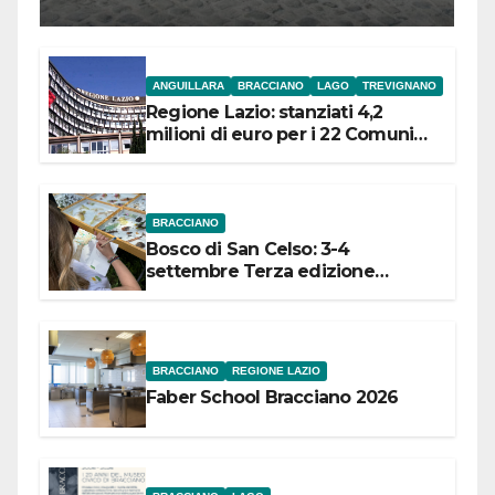
l’inaugurazione
ANGUILLARA
BRACCIANO
LAGO
TREVIGNANO
Regione Lazio: stanziati 4,2
milioni di euro per i 22 Comuni
dell’Etruria Meridionale
BRACCIANO
Bosco di San Celso: 3-4
settembre Terza edizione
Festival “Storie in cielo e in terra”
BRACCIANO
REGIONE LAZIO
Faber School Bracciano 2026