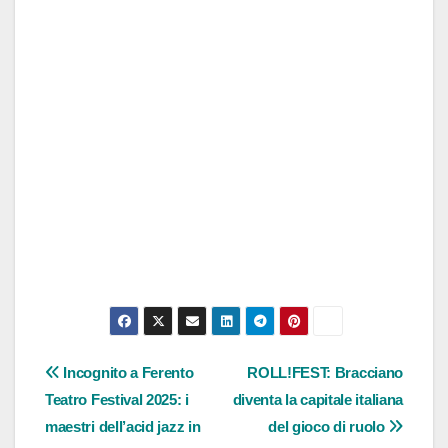
Navigazione
Incognito a Ferento
ROLL!FEST: Bracciano
Teatro Festival 2025: i
diventa la capitale italiana
articoli
maestri dell’acid jazz in
del gioco di ruolo