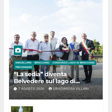
ANGUILLARA
BRACCIANO
CONSORZIO LAGO DI BRACCIANO
TREVIGNANO
“La sedia” diventa
Belvedere sul lago di
Bracciano: ieri
7 AGOSTO 2026
GRAZIAROSA VILLANI
l’inaugurazione