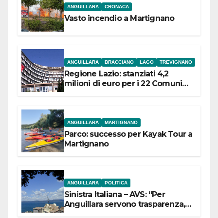
ANGUILLARA
CRONACA
Vasto incendio a Martignano
ANGUILLARA
BRACCIANO
LAGO
TREVIGNANO
Regione Lazio: stanziati 4,2
milioni di euro per i 22 Comuni
dell’Etruria Meridionale
ANGUILLARA
MARTIGNANO
Parco: successo per Kayak Tour a
Martignano
ANGUILLARA
POLITICA
Sinistra Italiana – AVS: “Per
Anguillara servono trasparenza,
partecipazione e scelte politiche