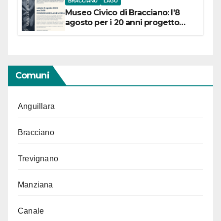
BRACCIANO
LAGO
Museo Civico di Bracciano: l’8
agosto per i 20 anni progetto
“Conservare la memoria”
Comuni
Anguillara
Bracciano
Trevignano
Manziana
Canale