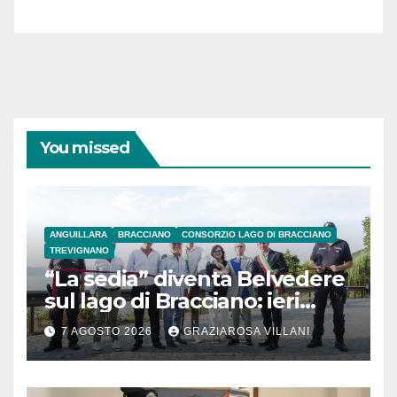
coraggiose”
You missed
ANGUILLARA
BRACCIANO
CONSORZIO LAGO DI BRACCIANO
TREVIGNANO
“La sedia” diventa Belvedere
sul lago di Bracciano: ieri
l’inaugurazione
7 AGOSTO 2026
GRAZIAROSA VILLANI