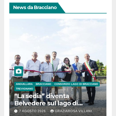
News da Bracciano
ANGUILLARA
BRACCIANO
CONSORZIO LAGO DI BRACCIANO
TREVIGNANO
“La sedia” diventa
Belvedere sul lago di
Bracciano: ieri
7 AGOSTO 2026
GRAZIAROSA VILLANI