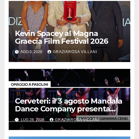
Kevin Spacey al Magna
Graecia Film Festival 2026
AGO 3, 2026
GRAZIAROSA VILLANI
Cerveteri: il 3 agosto Mandala
Dance Company presenta
“Trittico d’autore”
LUG 28, 2026
GRAZIAROSA VILLANI