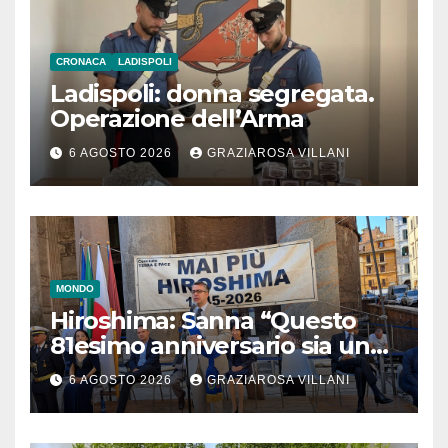
CRONACA
LADISPOLI
Ladispoli: donna segregata.
Operazione dell’Arma
6 AGOSTO 2026
GRAZIAROSA VILLANI
MONDO
Hiroshima: Sanna “Questo
81esimo anniversario sia un
monito per tutti”
6 AGOSTO 2026
GRAZIAROSA VILLANI