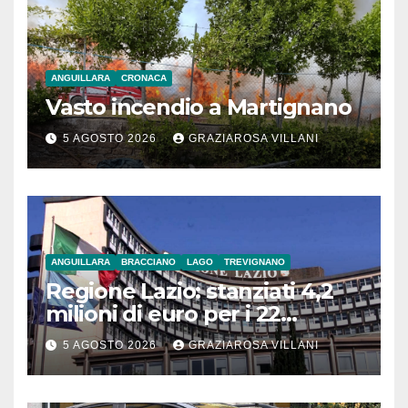
ANGUILLARA
CRONACA
Vasto incendio a Martignano
5 AGOSTO 2026
GRAZIAROSA VILLANI
ANGUILLARA
BRACCIANO
LAGO
TREVIGNANO
Regione Lazio: stanziati 4,2
milioni di euro per i 22
Comuni dell’Etruria
5 AGOSTO 2026
GRAZIAROSA VILLANI
Meridionale