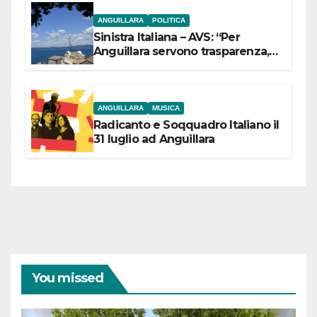
ANGUILLARA
POLITICA
Sinistra Italiana – AVS: “Per
Anguillara servono trasparenza,
partecipazione e scelte politiche
coraggiose”
ANGUILLARA
MUSICA
Radicanto e Soqquadro Italiano il
31 luglio ad Anguillara
You missed