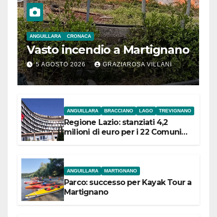
ANGUILLARA
CRONACA
Vasto incendio a Martignano
5 AGOSTO 2026
GRAZIAROSA VILLANI
ANGUILLARA
BRACCIANO
LAGO
TREVIGNANO
Regione Lazio: stanziati 4,2
milioni di euro per i 22 Comuni
dell’Etruria Meridionale
ANGUILLARA
MARTIGNANO
Parco: successo per Kayak Tour a
Martignano