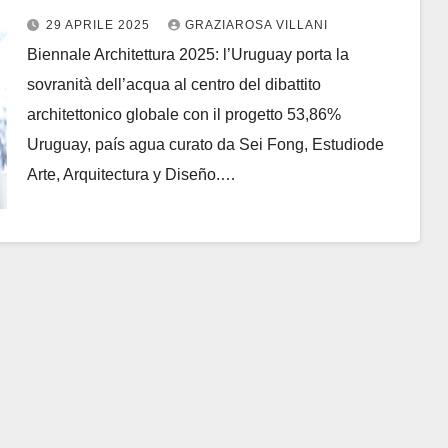
dell’acqua al centro del dibattito
29 APRILE 2025
GRAZIAROSA VILLANI
architettonico globale
Biennale Architettura 2025: l’Uruguay porta la
sovranità dell’acqua al centro del dibattito
architettonico globale con il progetto 53,86%
Uruguay, país agua curato da Sei Fong, Estudiode
Arte, Arquitectura y Diseño.…