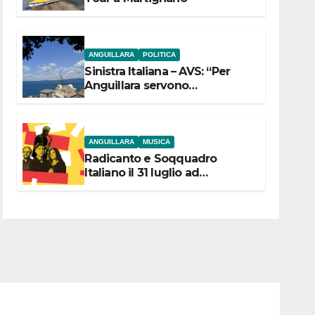
ANGUILLARA
POLITICA
Sinistra Italiana – AVS: “Per
Anguillara servono
trasparenza, partecipazione e
scelte politiche coraggiose”
ANGUILLARA
MUSICA
Radicanto e Soqquadro
Italiano il 31 luglio ad
Anguillara