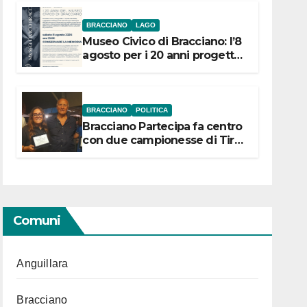
BRACCIANO
LAGO
Museo Civico di Bracciano: l’8
agosto per i 20 anni progetto
“Conservare la memoria”
BRACCIANO
POLITICA
Bracciano Partecipa fa centro
con due campionesse di Tiro
a Segno in vista delle urne
Comuni
Anguillara
Bracciano