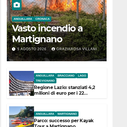
ANGUILLARA
CRONACA
Vasto incendio a
Martignano
5 AGOSTO 2026
GRAZIAROSA VILLANI
ANGUILLARA
BRACCIANO
LAGO
TREVIGNANO
Regione Lazio: stanziati 4,2
milioni di euro per i 22
Comuni dell’Etruria
Meridionale
ANGUILLARA
MARTIGNANO
Parco: successo per Kayak
Tour a Martignano