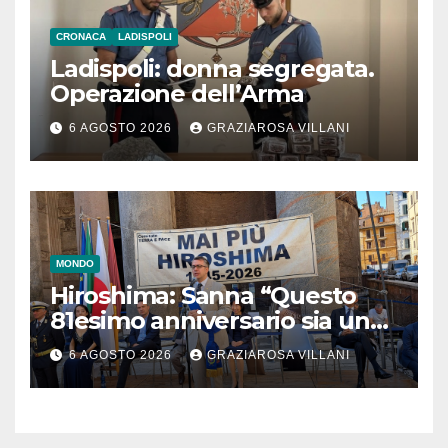
CRONACA
LADISPOLI
Ladispoli: donna segregata.
Operazione dell’Arma
6 AGOSTO 2026
GRAZIAROSA VILLANI
MONDO
Hiroshima: Sanna “Questo
81esimo anniversario sia un
monito per tutti”
6 AGOSTO 2026
GRAZIAROSA VILLANI