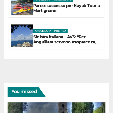
Parco: successo per Kayak Tour a
Martignano
ANGUILLARA
POLITICA
Sinistra Italiana – AVS: “Per
Anguillara servono trasparenza,
partecipazione e scelte politiche
coraggiose”
You missed