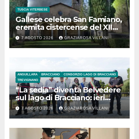
TUSCIA VITERBESE
Gallese celebra San Famiano,
eremita cistercense del XII
secolo
7 AGOSTO 2026
GRAZIAROSA VILLANI
ANGUILLARA
BRACCIANO
CONSORZIO LAGO DI BRACCIANO
TREVIGNANO
“La sedia” diventa Belvedere
sul lago di Bracciano: ieri
l’inaugurazione
7 AGOSTO 2026
GRAZIAROSA VILLANI