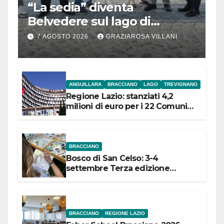
“La sedia” diventa
Belvedere sul lago di
Bracciano: ieri
7 AGOSTO 2026
GRAZIAROSA VILLANI
l’inaugurazione
ANGUILLARA
BRACCIANO
LAGO
TREVIGNANO
Regione Lazio: stanziati 4,2
milioni di euro per i 22 Comuni
dell’Etruria Meridionale
BRACCIANO
Bosco di San Celso: 3-4
settembre Terza edizione
Festival “Storie in cielo e in terra”
BRACCIANO
REGIONE LAZIO