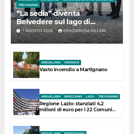
TREVIGNANO
“La sedia” diventa
Belvedere sul lago di
Bracciano: ieri
7 AGOSTO 2026
GRAZIAROSA VILLANI
l’inaugurazione
ANGUILLARA
CRONACA
Vasto incendio a Martignano
ANGUILLARA
BRACCIANO
LAGO
TREVIGNANO
Regione Lazio: stanziati 4,2
milioni di euro per i 22 Comuni
dell’Etruria Meridionale
ANGUILLARA
MARTIGNANO