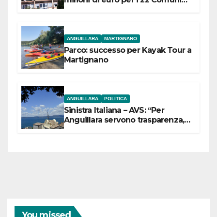
dell’Etruria Meridionale
ANGUILLARA
MARTIGNANO
Parco: successo per Kayak Tour a
Martignano
ANGUILLARA
POLITICA
Sinistra Italiana – AVS: “Per
Anguillara servono trasparenza,
partecipazione e scelte politiche
coraggiose”
You missed