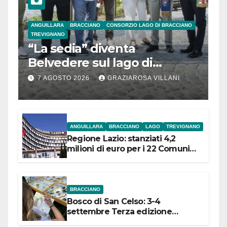
ANGUILLARA
BRACCIANO
CONSORZIO LAGO DI BRACCIANO
TREVIGNANO
“La sedia” diventa
Belvedere sul lago di
Bracciano: ieri
7 AGOSTO 2026
GRAZIAROSA VILLANI
l’inaugurazione
ANGUILLARA
BRACCIANO
LAGO
TREVIGNANO
Regione Lazio: stanziati 4,2
milioni di euro per i 22 Comuni
dell’Etruria Meridionale
BRACCIANO
Bosco di San Celso: 3-4
settembre Terza edizione
Festival “Storie in cielo e in terra”