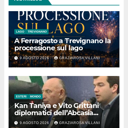
LAGO
TREVIGNANO
A Ferragosto a Trevignano la
processione sul lago
9 AGOSTO 2026
GRAZIAROSA VILLANI
ESTERI
MONDO
Kan Taniya e Vito Grittani
diplomatici dell’Abcasia
contro nota del governo
9 AGOSTO 2026
GRAZIAROSA VILLANI
romeno. “Non si può invocare