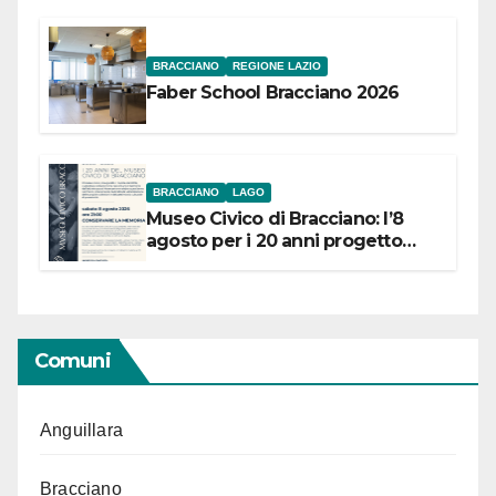
BRACCIANO
REGIONE LAZIO
Faber School Bracciano 2026
BRACCIANO
LAGO
Museo Civico di Bracciano: l’8
agosto per i 20 anni progetto
“Conservare la memoria”
Comuni
Anguillara
Bracciano