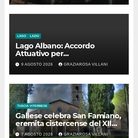
la costruzione di ponti e allo
stesso tempo condannare
chiunque li attraversi”
LAGO
LAZIO
Lago Albano: Accordo
Attuativo per
l’interconnessione
9 AGOSTO 2026
GRAZIAROSA VILLANI
acquedottistica da 29,5
milioni di euro
TUSCIA VITERBESE
Gallese celebra San Famiano,
eremita cistercense del XII
secolo
7 AGOSTO 2026
GRAZIAROSA VILLANI