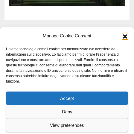
Manage Cookie Consent
Usiamo tecnologie come i cookie per memorizzare e/o accedere ad
informazioni sul dispositivo. Lo facciamo per migliorare l'esperienza di
navigazione e mostrare annunci personalizzati. Fornire il consenso a
queste tecnologie ci consente di elaborare dati quali il comportamento
durante la navigazione o ID univoche su questo sito. Non fornire o ritirare il
consenso potrebbe influire negativamente su alcune funzionalità e
funzioni.
Accept
Proudly powered by WordPress
|
Tema: Newspaperex di
Themeansar
.
Deny
Home
Gerenza
home
Lavoro
Scienza
studio specialistico bracciano
View preferences
Villani Comunicazione