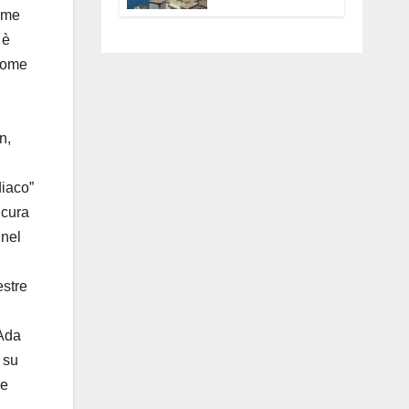
Anguillara
come
servono
 è
trasparenza,
 come
partecipazione e
scelte politiche
coraggiose”
n,
diaco”
 cura
 nel
estre
 Ada
i su
ve