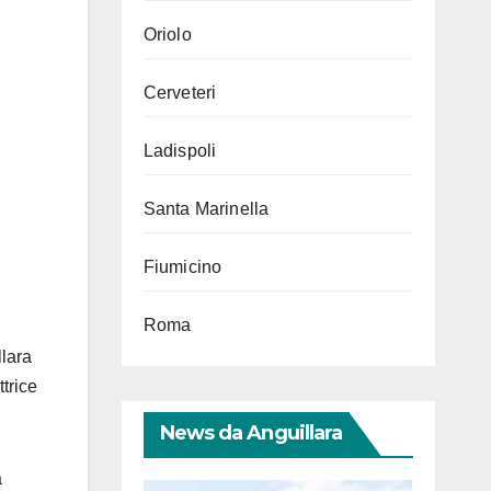
Oriolo
Cerveteri
Ladispoli
Santa Marinella
Fiumicino
Roma
llara
trice
News da Anguillara
a