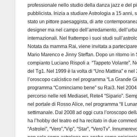
professionale nello studio della danza jazz e del pi
pubblicista. Inizia a studiare Astrologia a 15 anni, 
stato un pittore paesaggista, di arte contemporanea
designer ma nel campo dell’arredamento, dell’urbani
internazionali. Nel frattempo i suoi studi sull’astr
Notata da mamma Rai, viene invitata a partecipare 
Mario Marenco e Jinny Steffan. Dopo un ritorno in S
compianto Luciano Rispoli a “Tappeto Volante”. Nel
del Tg1. Nel 1999 è la volta di “Uno Mattina” e nel 
l’oroscopo calcistico nel programma “La Grande Gios
programma “Cominciamo bene” su Rai3. Nel 2004 è 
percorso nelle reti Mediaset, Rete4 “Sipario”. Semp
nel portale di Rosso Alice, nel programma “Il Lunar
settimanale. Dal 2008 ad oggi cura l’oroscopo dell
ha l’hobby del teatro ed ha recitato in due commedi
“Astrolei”, “Vero”,“Vip”, “Star”, “VeroTv”. Innumerev