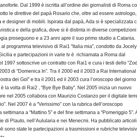
anoforte. Dal 1999 è iscritta all’ordine dei giornalisti di Roma 
sotto le direttive del papà Rosario che, oltre ad essere astrologo,
 e designer di mobili. Ispirata dal papà, Ada si è specializzata
stica e della grafica, dove si è distinta in diverse competizioni
ologia proseguono e a 23 anni apre il suo primo studio a Catania.
al programma televisivo di Rai1 “Italia mia”, condotto da Jocely
icilia e partecipazioni in varie tv è richiamata a Roma dal
 1997 sottoscrive un contratto con Rai1 e cura i testi dello “Zo
2003 di “Domenica In”. Tra il 2000 ed il 2003 a Rai International
tra dei Gol” e tra il 2001 ed il 2003 cura l’oroscopo del giorno
la volta di Rai2 , “Bye Bye Baby”. Nel 2005 inizia un nuovo
re nel 2005 collabora con Maurizio Costanzo per il digitale terr
io”. Nel 2007 è a “Verissimo” con la rubrica dell’oroscopo
a settimana a “Mattino 5” e del fine settimana a “Pomeriggio 5”.
e di Plauto, nell’Aulularia e nei Menecmi. Ha pubblicato articol
oli sono state le partecipazioni a trasmissioni e rubriche televisi