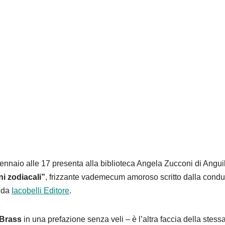
gennaio alle 17 presenta alla biblioteca Angela Zucconi di Angui
i zodiacali”
, frizzante vademecum amoroso scritto dalla condut
o da
Iacobelli Editore
.
 Brass
in una prefazione senza veli – è l’altra faccia della stess