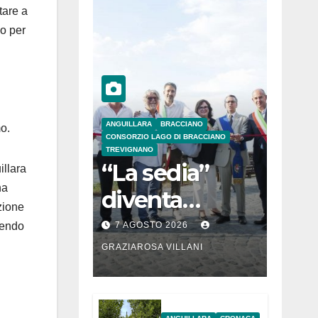
tare a
mo per
ANGUILLARA
BRACCIANO
mo.
CONSORZIO LAGO DI BRACCIANO
TREVIGNANO
“La sedia”
illara
na
diventa
zione
Belvedere sul
nendo
7 AGOSTO 2026
lago di
GRAZIAROSA VILLANI
Bracciano: ieri
l’inaugurazion