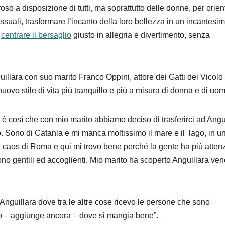
o a disposizione di tutti, ma soprattutto delle donne, per orien
ssuali, trasformare l’incanto della loro bellezza in un incantesi
,
centrare il bersaglio
giusto in allegria e divertimento, senza
uillara con suo marito Franco Oppini, attore dei Gatti dei Vicolo
nuovo stile di vita più tranquillo e più a misura di donna e di uo
– è così che con mio marito abbiamo deciso di trasferirci ad Angu
. Sono di Catania e mi manca moltissimo il mare e il lago, in u
al caos di Roma e qui mi trovo bene perché la gente ha più atten
 Sono gentili ed accoglienti. Mio marito ha scoperto Anguillara ve
 Anguillara dove tra le altre cose ricevo le persone che sono
sto – aggiunge ancora – dove si mangia bene”.