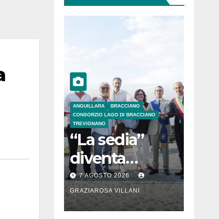
a
ANGUILLARA
BRACCIANO
CONSORZIO LAGO DI BRACCIANO
TREVIGNANO
“La sedia”
diventa
Belvedere sul
7 AGOSTO 2026
lago di
GRAZIAROSA VILLANI
Bracciano: ieri