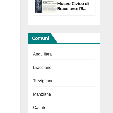
Museo Civico di
Bracciano: l’8
agosto per i 20
anni progetto
“Conservare la
memoria”
Comuni
Anguillara
Bracciano
Trevignano
Manziana
Canale