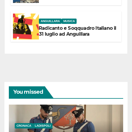
partecipazione e scelte politiche
coraggiose”
ANGUILLARA
MUSICA
Radicanto e Soqquadro Italiano il
31 luglio ad Anguillara
You missed
CRONACA
LADISPOLI