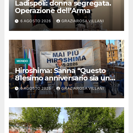
Ladispoli: donna segregata.
Operazione dell’Arma
6 AGOSTO 2026
GRAZIAROSA VILLANI
MONDO
Hiroshima: Sanna “Questo
81esimo anniversario sia un
monito per tutti”
6 AGOSTO 2026
GRAZIAROSA VILLANI