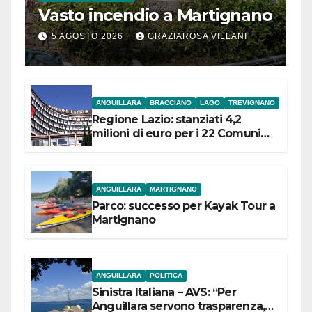
Vasto incendio a Martignano
5 AGOSTO 2026
GRAZIAROSA VILLANI
ANGUILLARA
BRACCIANO
LAGO
TREVIGNANO
Regione Lazio: stanziati 4,2
milioni di euro per i 22 Comuni
dell’Etruria Meridionale
ANGUILLARA
MARTIGNANO
Parco: successo per Kayak Tour a
Martignano
ANGUILLARA
POLITICA
Sinistra Italiana – AVS: “Per
Anguillara servono trasparenza,