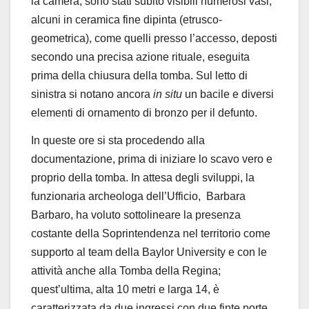
la camera, sono stati subito visibili numerosi vasi,
alcuni in ceramica fine dipinta (etrusco-
geometrica), come quelli presso l’accesso, deposti
secondo una precisa azione rituale, eseguita
prima della chiusura della tomba. Sul letto di
sinistra si notano ancora
in situ
un bacile e diversi
elementi di ornamento di bronzo per il defunto.
In queste ore si sta procedendo alla
documentazione, prima di iniziare lo scavo vero e
proprio della tomba.
In attesa degli sviluppi, la
funzionaria archeologa dell’Ufficio, Barbara
Barbaro, ha voluto sottolineare la presenza
costante della Soprintendenza nel territorio come
supporto al team della
Baylor University
e con le
attività anche alla Tomba della Regina;
quest’ultima, alta 10 metri e larga 14, è
caratterizzata da due ingressi con due finte porte