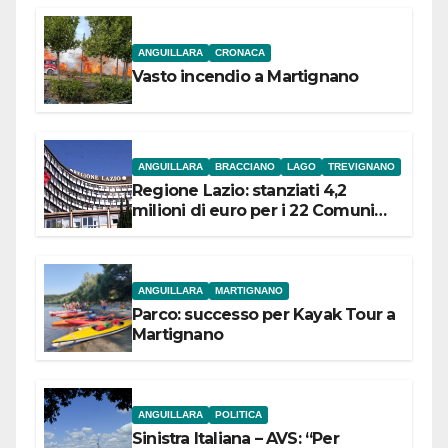
ANGUILLARA
CRONACA
Vasto incendio a Martignano
ANGUILLARA
BRACCIANO
LAGO
TREVIGNANO
Regione Lazio: stanziati 4,2
milioni di euro per i 22 Comuni
dell’Etruria Meridionale
ANGUILLARA
MARTIGNANO
Parco: successo per Kayak Tour a
Martignano
ANGUILLARA
POLITICA
Sinistra Italiana – AVS: “Per