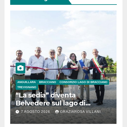
ANGUILLARA
BRACCIANO
CONSORZIO LAGO DI BRACCIANO
TREVIGNANO
“La sedia” diventa
Belvedere sul lago di
Bracciano: ieri
7 AGOSTO 2026
GRAZIAROSA VILLANI
l’inaugurazione