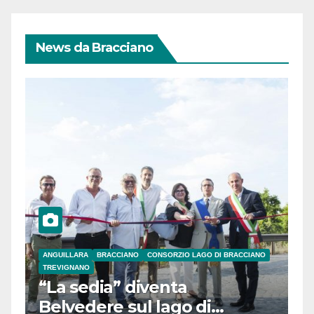
News da Bracciano
ANGUILLARA
BRACCIANO
CONSORZIO LAGO DI BRACCIANO
TREVIGNANO
“La sedia” diventa
Belvedere sul lago di