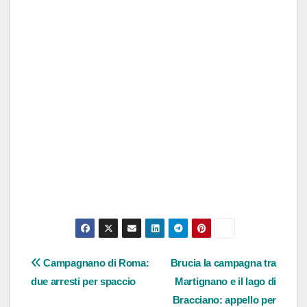
Navigazione
Campagnano di Roma:
Brucia la campagna tra
due arresti per spaccio
Martignano e il lago di
articoli
Bracciano: appello per