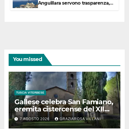
Anguillara servono trasparenza,
partecipazione e scelte politiche
coraggiose”
You missed
TUSCIA VITERBESE
Gallese celebra San Famiano,
eremita cistercense del XII
secolo
7 AGOSTO 2026
GRAZIAROSA VILLANI