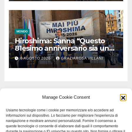
MONDO
Hiroshima: Sanna “Questo
81esimo anniversario sia un
monito per tutti”
6 AGOSTO 2026
GRAZIAROSA VILLANI
Manage Cookie Consent
Usiamo tecnologie come i cookie per memorizzare e/o accedere ad
informazioni sul dispositivo. Lo facciamo per migliorare l'esperienza di
navigazione e mostrare annunci personalizzati. Fornire il consenso a
queste tecnologie ci consente di elaborare dati quali il comportamento
durante la navigazione o ID univoche su questo sito. Non fornire o ritirare il