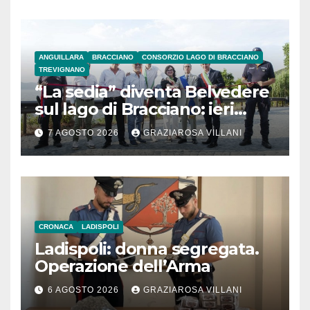
ANGUILLARA
BRACCIANO
CONSORZIO LAGO DI BRACCIANO
TREVIGNANO
“La sedia” diventa Belvedere
sul lago di Bracciano: ieri
l’inaugurazione
7 AGOSTO 2026
GRAZIAROSA VILLANI
CRONACA
LADISPOLI
Ladispoli: donna segregata.
Operazione dell’Arma
6 AGOSTO 2026
GRAZIAROSA VILLANI