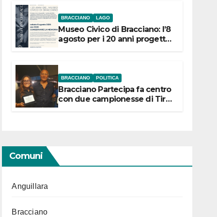
BRACCIANO
LAGO
Museo Civico di Bracciano: l’8
agosto per i 20 anni progetto
“Conservare la memoria”
BRACCIANO
POLITICA
Bracciano Partecipa fa centro
con due campionesse di Tiro
a Segno in vista delle urne
Comuni
Anguillara
Bracciano