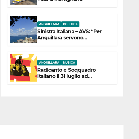
ANGUILLARA
POLITICA
Sinistra Italiana – AVS: “Per
Anguillara servono
trasparenza, partecipazione e
scelte politiche coraggiose”
ANGUILLARA
MUSICA
Radicanto e Soqquadro
Italiano il 31 luglio ad
Anguillara